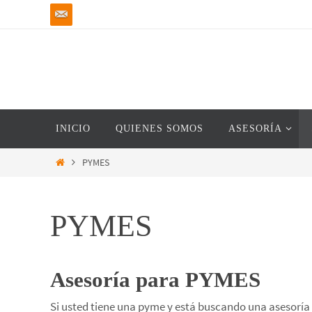
Ir
al
contenido
Ir
INICIO
QUIENES SOMOS
ASESORÍA
al
contenido
Inicio
PYMES
PYMES
Asesoría para PYMES
Si usted tiene una pyme y está buscando una asesorí